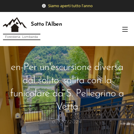
Siamo
aperti tutto l'anno
Sotto l'Alben
Foresteria Lombarda
en-Per un'escursione diversa
dal solito: salita con la
funicolare da S. Pellegrino a
Vetta
03/07/2024