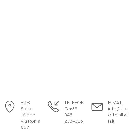
B&B
TELEFON
E-MAIL
Sotto
O +39
info@bbs
l'Alben
346
ottolalbe
via Roma
2334325
n.it
697,